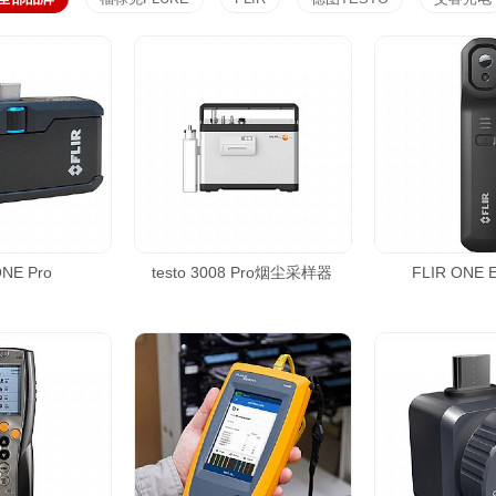
ONE Pro
testo 3008 Pro烟尘采样器
FLIR ONE E