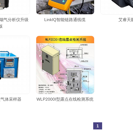
 工业烟气分析仪升级
LinkIQ智能链路通线缆
艾睿天眼
版
0型气体采样器
WLP2000I型露点在线检测系统
1