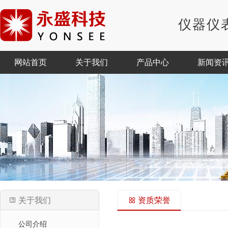
仪器
网站首页
关于我们
产品中心
新闻资
关于我们
资质荣誉
公司介绍